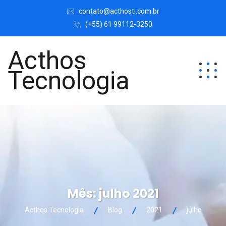
contato@acthosti.com.br
(+55) 61 99112-3250
Acthos
Tecnologia
Mês:
julho 2021
Acthos Tecnologia
Blog
2021
julho