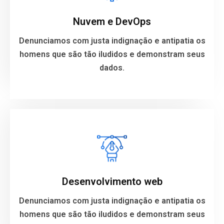
We denounce with righteous indignation and
dislike men who are so beguiled and demo ralized
Nuvem e DevOps
your data.
Denunciamos com justa indignação e antipatia os
homens que são tão iludidos e demonstram seus
VIEW MORE
dados.
Web Development
We denounce with righteous indignation and
dislike men who are so beguiled and demo ralized
Desenvolvimento web
your data.
Denunciamos com justa indignação e antipatia os
homens que são tão iludidos e demonstram seus
VIEW MORE