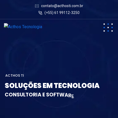
contato@acthosti.com.br
(+55) 61 99112-3250
A
C
T
H
O
S
T
I
S
O
L
U
Ç
Õ
E
S
E
M
T
E
C
N
O
L
O
G
I
A
C
O
N
S
U
L
T
O
R
I
A
E
S
O
F
T
W
A
R
E