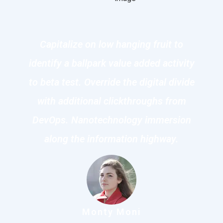
Capitalize on low hanging fruit to
identify a ballpark value added activity
to beta test. Override the digital divide
with additional clickthroughs from
DevOps. Nanotechnology immersion
along the information highway.
Monty Moni