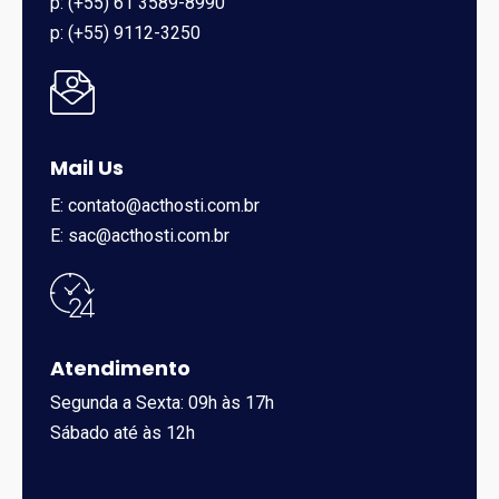
p: (+55) 61 3589-8990
p: (+55) 9112-3250
Mail Us
E: contato@acthosti.com.br
E: sac@acthosti.com.br
Atendimento
Segunda a Sexta: 09h às 17h
Sábado até às 12h