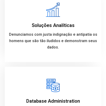
Analytic Solutions
We denounce with righteous indignation and
dislike men who are so beguiled and demo ralized
Soluções Analíticas
your data.
Denunciamos com justa indignação e antipatia os
homens que são tão iludidos e demonstram seus
VIEW MORE
dados.
Database Administration
We denounce with righteous indignation and
dislike men who are so beguiled and demo ralized
Database Administration