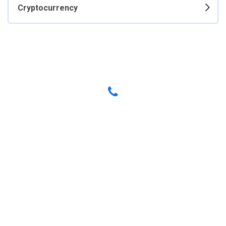
Cryptocurrency
Have any Questions? Call us Today!
(123) 222-8888